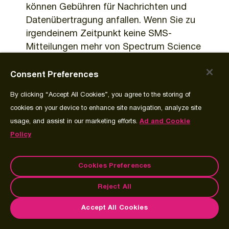
können Gebühren für Nachrichten und
Datenübertragung anfallen. Wenn Sie zu
irgendeinem Zeitpunkt keine SMS-
Mitteilungen mehr von Spectrum Science
Clinical erhalten möchten, senden Sie eine
SMS mit dem Wort „STOP“ an die Nummer
Consent Preferences
90369, um den Empfang von Nachrichten
By clicking “Accept All Cookies”, you agree to the storing of
von Spectrum Science Clinical zu beenden.
cookies on your device to enhance site navigation, analyze site
Für weitere Informationen oder
usage, and assist in our marketing efforts.
Ad and Cookie
Unterstützung senden Sie eine SMS mit
Policy
dem Wort „HELP“ an die Nummer 90369
oder kontaktieren Sie uns unter 1-888-773-
3219.
Cookies Preferences
SMS-Benachrichtigungen: Senden Sie eine
Reject All
SMS mit dem Wort „JOIN“, um sich
anzumelden. Sie können sich jederzeit
Accept All Cookies
abmelden, indem Sie mit „STOP“