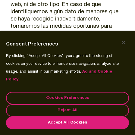
web, ni de otro tipo. En caso de que
identifiquemos algún dato de menores que
se haya recogido inadvertidamente,
tomaremos las medidas oportunas para
destruirlo de forma segura e irreversible.
Consent Preferences
Derechos individuales
By clicking “Accept All Cookies”, you agree to the storing of
Spectrum Science y las empresas de su
grupo han establecido políticas y prácticas
cookies on your device to enhance site navigation, analyze site
para apoyar y defender los derechos de las
usage, and assist in our marketing efforts.
Ad and Cookie
personas en relación con los datos
Policy
personales que recopilamos y procesamos.
Estos derechos, sujetos a leyes aplicables,
Cookies Preferences
variaciones jurisdiccionales y excepciones
legales, pueden incluir:
Reject All
El derecho a acceder y obtener
Accept All Cookies
información sobre los datos personales