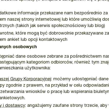
datkowe informacje przekazane nam bezpośrednio za
m naszej strony internetowej lub które umożliwią do
rznych (takich jak serwis społecznościowy lub blog)
zwrotne, które mogą być dobrowolnie przekazywane z
em ankiet lub opcji kontaktowych
danych osobowych
ępniać dane osobowe zebrane za pośrednictwem nas
następującym kategoriom odbiorców, również tym znaj
amieszkania użytkownika:
szej Grupy Korporacyjnej
: możemy udostępniać dane
py zgodnie z prawem, na przykład w celu odpowiadan
rzetwarzania wniosków o pracę lub wspierania biulety
nkietowych.
 i dostawcy
: angażujemy zaufane strony trzecie, aby