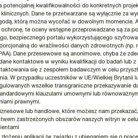
a potencjalnej kwalifikowalności do konkretnych proje
linicznych. Dane te przetwarzane są wyłącznie za wy
godą, którą można wycofać w dowolnym momencie. 
ochronę, te oceny wstępne przeprowadzane są za p
o, bezpiecznego portalu wykorzystującego szyfrowani
porcjonalną do wrażliwości danych zdrowotnych (np.
IPAA). Dane przesiewowe są anonimowe, chyba że zdec
dane kontaktowe w wyniku kwalifikacji do badań lub 
taktowania się z zespołem badawczym w celu przyszł
a. W przypadku uczestników w UE/Wielkiej Brytanii l
egulowanych wszelkie transgraniczne przekazywanie da
tandardowymi klauzulami umownymi lub równoważnym
niami prawnymi.
biznesowe lub handlowe, które możesz nam przekazać,
ctwem zastrzeżonych obszarów naszych witryn w celu 
klientami
 złożeniu aplikacji (w związku z ubieganiem się o prac