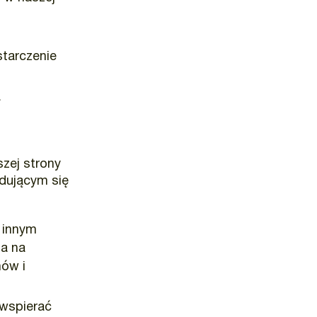
starczenie
a
zej strony
dującym się
 innym
ia na
nów i
 wspierać