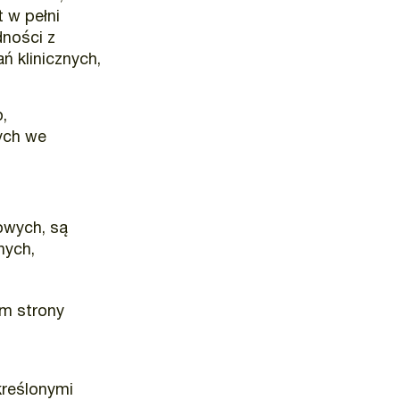
 w pełni
ności z
ń klinicznych,
,
ych we
owych, są
nych,
em strony
kreślonymi