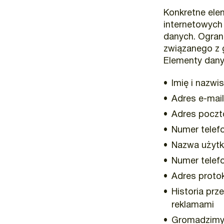
Konkretne ele
internetowych 
danych. Ogran
związanego z 
Elementy dan
Imię i nazwi
Adres e-mail
Adres pocz
Numer tele
Nazwa użytk
Numer tele
Adres protok
Historia prz
reklamami
Gromadzimy 