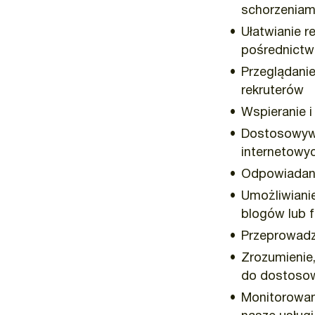
schorzeniam
Ułatwianie r
pośrednictw
Przeglądanie
rekruterów
Wspieranie i
Dostosowywa
internetowy
Odpowiadani
Umożliwiani
blogów lub 
Przeprowadza
Zrozumienie,
do dostosowy
Monitorowan