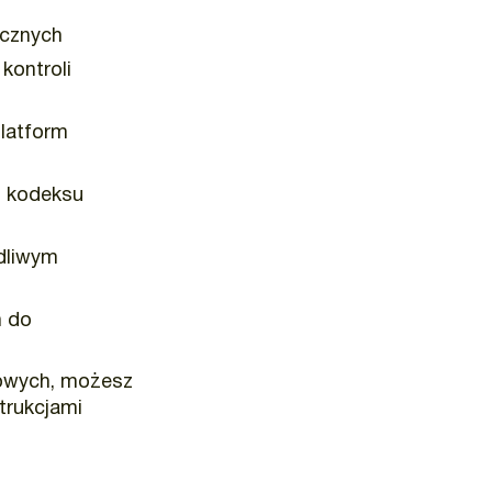
icznych
kontroli
platform
, kodeksu
dliwym
h do
gowych, możesz
trukcjami