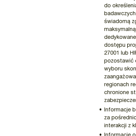
do określeni
badawczych k
świadomą z
maksymalną 
dedykowaneg
dostępu pro
27001 lub H
pozostawić 
wyboru skon
zaangażowani
regionach r
chronione s
zabezpiecze
Informacje 
za pośredni
interakcji z 
Informacje o