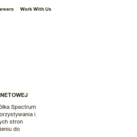
areers
Work With Us
ERNETOWEJ
półka Spectrum
korzystywania i
ch stron
ieniu do